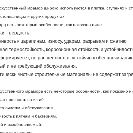
искусственный мрамор широко используются в плитке, ступенях и с
 столешницах и других продуктах.
арц есть некоторые особенности, как показано ниже:
ая твердость.
чивость к царапинам, износу, ударам, разрывам и сжатию.
ная термостойкость, коррозионная стойкость и устойчивость
еформируется, не расщепляется, устойчив к обесцвечивани
ный и не требующий обслуживания,
огически чистые строительные материалы не содержат загр
кусственного мрамора есть некоторые особенности, как показано н
ая прочность на изгиб.
та очистки и обслуживания.
ивость к пятнам и бактериям.
ый и возобновляемый.
вное соединение.