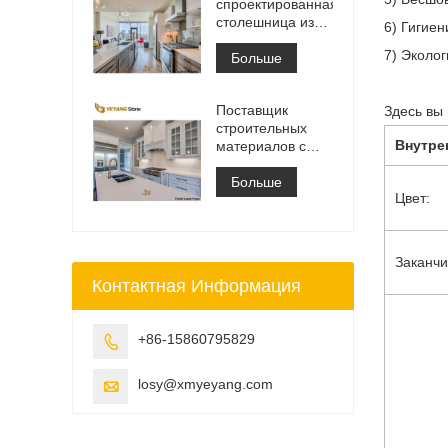
спроектированная
столешница из
6) Гигиен
белого
7) Эколо
кварцевого камня
Больше
Калакатта,
столешница для
Поставщик
Здесь вы
туалетного
строительных
столика и
материалов с
рабочая плита
твердой
поверхностью из
Больше
Цвет:
искусственного
кварцевого камня
Заканчи
Контактная Информация
+86-15860795829

losy@xmyeyang.com
