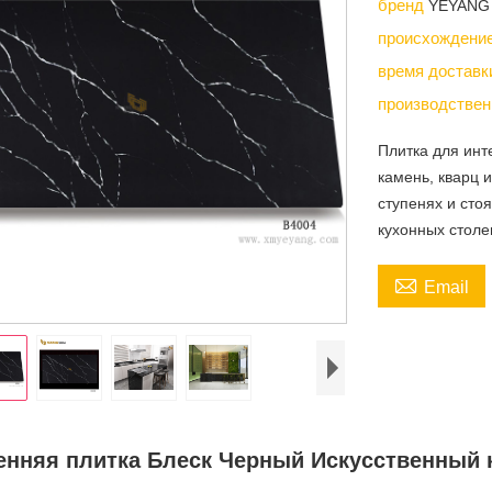
бренд
YEYANG
происхождени
время достав
производствен
Плитка для ин
камень, кварц 
ступенях и сто
кухонных столе

Email
енняя плитка Блеск Черный Искусственный 