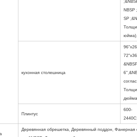
;&NBS
NBSP 
SP ;&
Толщин
юйма),
96"х26
72"х36
&NBSP 
кухонная столешница
6'',&N
согла
Толщин
дюйма)
600-
Плинтус
2440С
Деревянная обрешетка, Деревянный поддон, Фанерная 
а