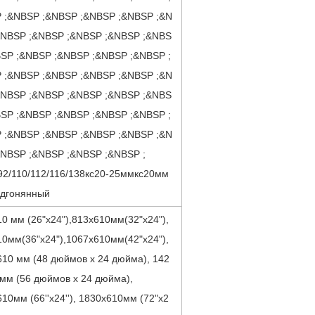
 ;&NBSP ;&NBSP ;&NBSP ;&NBSP ;&N
&NBSP ;&NBSP ;&NBSP ;&NBSP ;&NBS
BSP ;&NBSP ;&NBSP ;&NBSP ;&NBSP ;
 ;&NBSP ;&NBSP ;&NBSP ;&NBSP ;&N
&NBSP ;&NBSP ;&NBSP ;&NBSP ;&NBS
BSP ;&NBSP ;&NBSP ;&NBSP ;&NBSP ;
 ;&NBSP ;&NBSP ;&NBSP ;&NBSP ;&N
&NBSP ;&NBSP ;&NBSP ;&NBSP ;
92/110/112/116/138кс20-25ммкс20мм
одгонянный
0 мм (26"х24"),813x610мм(32"х24"),
0мм(36"х24"),1067x610мм(42"х24"),
10 мм (48 дюймов x 24 дюйма), 142
мм (56 дюймов x 24 дюйма),
10мм (66''x24''), 1830x610мм (72"х2