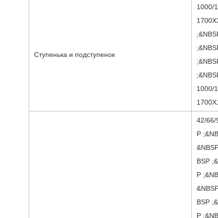
1000/1
1700X
;&NBS
;&NBS
Ступенька и подступенок
;&NBS
;&NBS
1000/1
1700X1
42/66
P ;&N
&NBSP
BSP ;
P ;&N
&NBSP
BSP ;
P ;&N