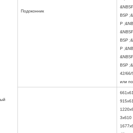
&NBSP
Подоконник
BSP ;
P ;&N
&NBSP
BSP ;
P ;&N
&NBSP
BSP ;
42/66/
или п
661x61
ный
915x61
1220x6
3x610 
1677x6