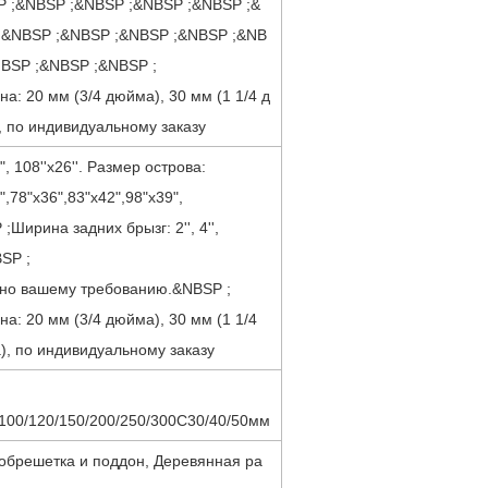
P ;&NBSP ;&NBSP ;&NBSP ;&NBSP ;&
;&NBSP ;&NBSP ;&NBSP ;&NBSP ;&NB
NBSP ;&NBSP ;&NBSP ;
а: 20 мм (3/4 дюйма), 30 мм (1 1/4 д
 по индивидуальному заказу
", 108''x26''. Размер острова:
",78"х36",83"х42",98"х39",
;Ширина задних брызг: 2'', 4'',
BSP ;
сно вашему требованию.&NBSP ;
а: 20 мм (3/4 дюйма), 30 мм (1 1/4
, по индивидуальному заказу
100/120/150/200/250/300С30/40/50мм
обрешетка и поддон, Деревянная ра