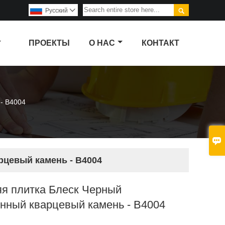

Pусский

ПРОЕКТЫ
О НАС
КОНТАКТ
- B4004

рцевый камень - B4004
яя плитка Блеск Черный
нный кварцевый камень - B4004