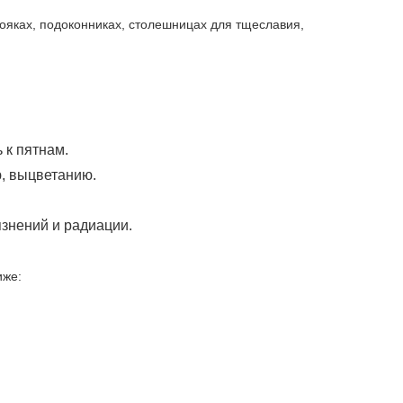
тояках, подоконниках, столешницах для тщеславия,
 к пятнам.
ю, выцветанию.
язнений и радиации.
иже: