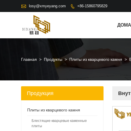

losy@xmyeyang.com
+86-15860795829

ДОМ
Главная
>
Продукты
>
Плиты из кварцевого камня
>
Продукция
Внут
Плиты из кварцевого камня
Блестящие кварцевые каменные
плиты