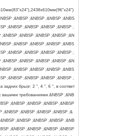
610мм(83"х24"),2438x610мм(96"х24")
д.&NBSP ;&NBSP ;&NBSP ;&NBSP ;&NBS
BSP ;&NBSP ;&NBSP ;&NBSP ;&NBSP ;
 ;&NBSP ;&NBSP ;&NBSP ;&NBSP ;&N
&NBSP ;&NBSP ;&NBSP ;&NBSP ;&NBS
BSP ;&NBSP ;&NBSP ;&NBSP ;&NBSP ;
 ;&NBSP ;&NBSP ;&NBSP ;&NBSP ;&N
&NBSP ;&NBSP ;&NBSP ;&NBSP ;&NBS
BSP ;&NBSP ;&NBSP ;&NBSP ;&NBSP ;
задних брызг: 2 '', 4 '', 6 '', в соответ
 с вашими требованиями.&NBSP ;&NB
NBSP ;&NBSP ;&NBSP ;&NBSP ;&NBSP
P ;&NBSP ;&NBSP ;&NBSP ;&NBSP ;&
;&NBSP ;&NBSP ;&NBSP ;&NBSP ;&NB
NBSP ;&NBSP ;&NBSP ;&NBSP ;&NBSP