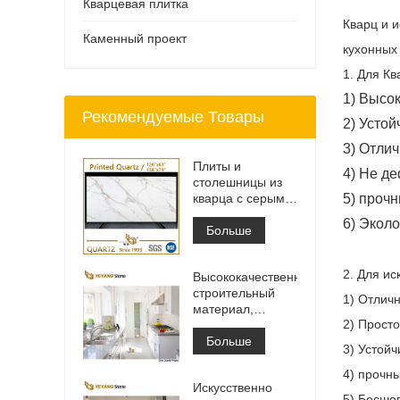
Кварцевая плитка
Кварц и 
Каменный проект
кухонных
1. Для Кв
1) Высок
Рекомендуемые Товары
2) Устой
3) Отлич
Плиты и
4) Не д
столешницы из
кварца с серыми
5) проч
прожилками с
6) Экол
принтом | Кварц
Больше
с принтом по
всей поверхности
2. Для ис
Высококачественный
PQ005
строительный
1) Отличн
материал,
2) Просто
каменная
напольная
Больше
3) Устойч
плитка, светло-
серый цвет,
4) прочн
Искусственно
проекты
5) Бесшо