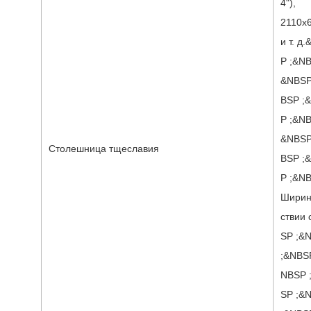
4"),
2110x
и т. 
P ;&N
&NBSP
BSP ;
P ;&N
&NBSP
Столешница тщеславия
BSP ;
P ;&N
Ширина 
ствии
SP ;&
;&NBS
NBSP 
SP ;&