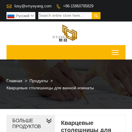

losy@xmyeyang.com
+86-15860795829


Pусский

Toggl
Главная
>
Продукты
>
Кварцевые столешницы для ванной комнаты
БОЛЬШЕ
Кварцевые
ПРОДУКТОВ
столешницы для