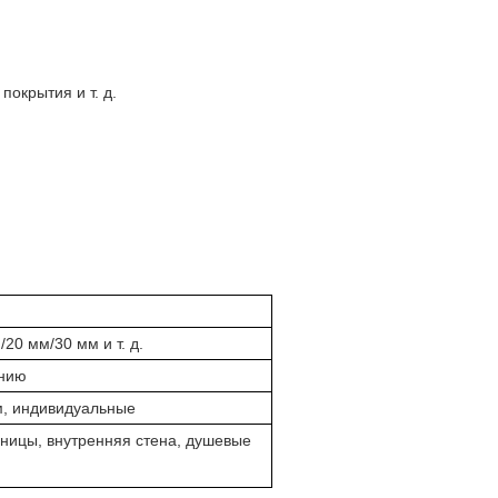
окрытия и т. д.
/20 мм/30 мм и т. д.
анию
м, индивидуальные
шницы, внутренняя стена, душевые