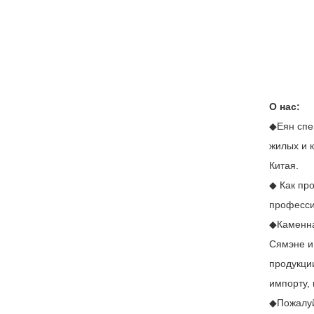
О нас:
◆Еян спе
жилых и 
Китая.
◆ Как пр
професси
◆Каменна
Сямэне и
продукци
импорту, 
◆Пожалуйс