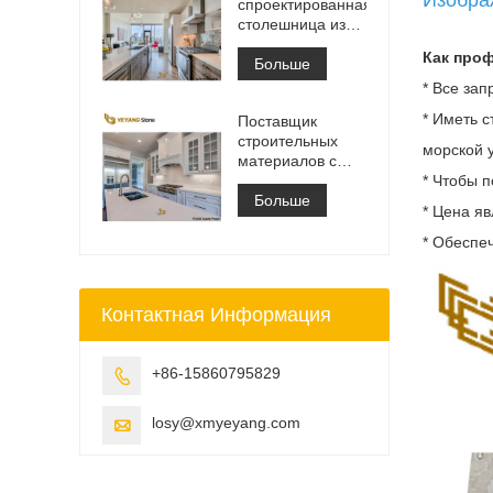
спроектированная
столешница из
белого
Как про
кварцевого камня
Больше
Калакатта,
* Все за
столешница для
* Иметь с
Поставщик
туалетного
строительных
столика и
морской 
материалов с
рабочая плита
твердой
* Чтобы 
поверхностью из
Больше
* Цена я
искусственного
кварцевого камня
* Обеспе
Контактная Информация
+86-15860795829

losy@xmyeyang.com
