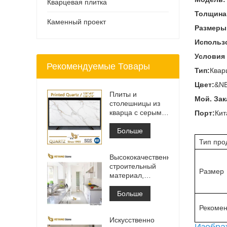
Кварцевая плитка
Толщина
Каменный проект
Размеры
Использ
Условия
Рекомендуемые Товары
Тип:
Квар
Цвет:
&NB
Плиты и
Мой. Зак
столешницы из
кварца с серыми
Порт:
Кит
прожилками с
принтом | Кварц
Больше
с принтом по
Тип про
всей поверхности
Высококачественный
PQ005
строительный
Размер
материал,
каменная
напольная
Больше
плитка, светло-
Рекомен
серый цвет,
Искусственно
проекты
Изобра