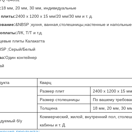
:
18 мм, 20 мм, 30 мм, индивидуальные
 плиты:
2400 x 1200 x 15 мм/20 мм/30 мм и т. д.
ование:
&NBSP ;кухня, ванная,
столешницы,
настенные и напольные п
 оплаты:
Л/К, Т/Т и т.д.
цевые плиты Калакатта
SP ;Серый/Белый
аз:
Один контейнер
ай
дукта
Кварц
Размер плит
2400 x 1200 x 15 мм
Размер столешницы
По вашему требов
Толщина
18 мм, 20 мм, 30 м
Коммерческий, жилой, внутренний пол, столе
дуемый б/у
кабины и т. Д.
жения продукта: