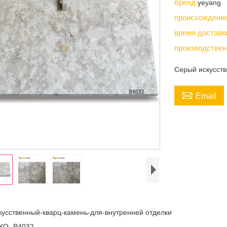
бренд
yeyang
происхождени
время достав
производствен
Серый искусств

Email
кусственный-кварц-камень-для-внутренней отделки
YQ -B4032