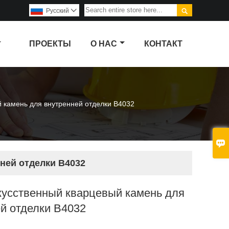

Pусский

ПРОЕКТЫ
О НАС
КОНТАКТ
 камень для внутренней отделки B4032

ней отделки B4032
кусственный кварцевый камень для
й отделки B4032