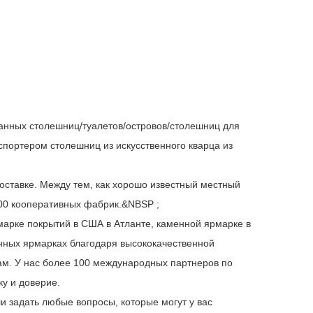
ванных столешниц/туалетов/островов/столешниц для
портером столешниц из искусственного кварца из
доставке. Между тем, как хорошо известный местный
00 кооперативных фабрик.&NBSP ;
арке покрытий в США в Атланте, каменной ярмарке в
нных ярмарках благодаря высококачественной
м. У нас более 100 международных партнеров по
ку и доверие.
и задать любые вопросы, которые могут у вас