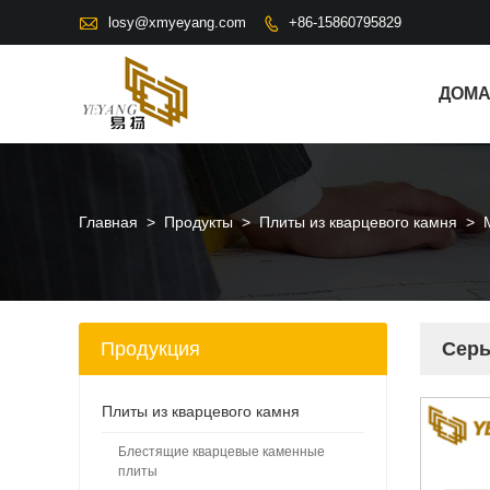

losy@xmyeyang.com
+86-15860795829

ДОМ
Главная
>
Продукты
>
Плиты из кварцевого камня
>
Продукция
Серы
Плиты из кварцевого камня
Блестящие кварцевые каменные
плиты