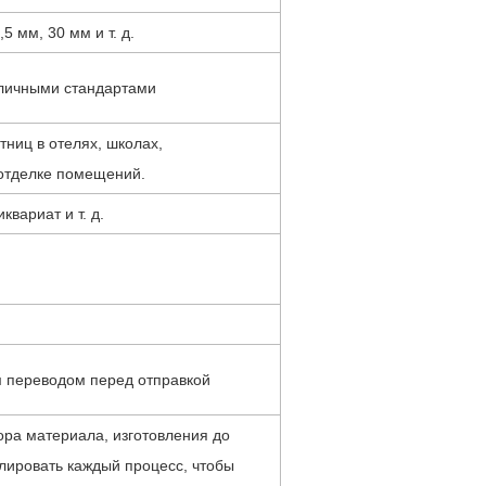
5 мм, 30 мм и т. д.
различными стандартами
тниц в отелях, школах,
 отделке помещений.
вариат и т. д.
м переводом перед отправкой
ора материала, изготовления до
олировать каждый процесс, чтобы