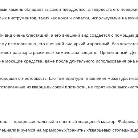
вый камень обладает высокой твердостью, а твердость его поверхн
рых инструментов, таких как ножи и лопатки, используемые на кухн
ий вид очень блестящий, а его внешний вид создается с помощью д
му изготовлению, его внешний вид яркий и красивый, без пожелтен
влияют растворы различных химических веществ. Пропитанный. Дл
ие моющие средства, даже после длительного использования она н
 хорошая огнестойкость. Его температура плавления может достига
готовленные из кварца высокой плотности, не горят из-за высоких
.
ень — профессиональный и опытный кварцевый мастер.
Фабрика 
специализируемся на мраморных/гранитных/кварцевых столешницах