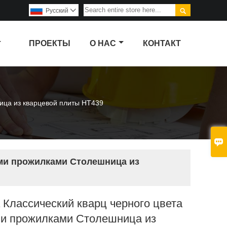

Pусский

ПРОЕКТЫ
О НАС
КОНТАКТ
ица из кварцевой плиты НТ439

ыми прожилками Столешница из
 Классический кварц черного цвета
ми прожилками Столешница из