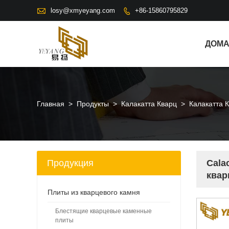

losy@xmyeyang.com
+86-15860795829

ДОМ
Главная
>
Продукты
>
Калакатта Кварц
>
Калакатта 
Продукция
Cala
квар
Плиты из кварцевого камня
Блестящие кварцевые каменные
плиты