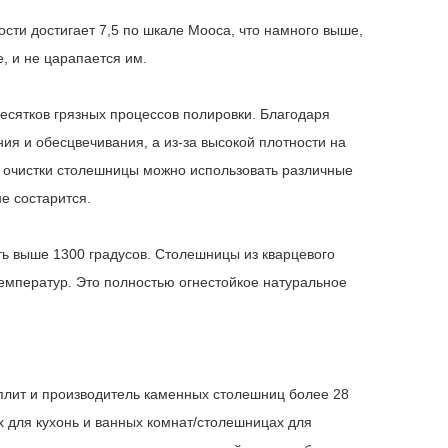
ости достигает 7,5 по шкале Мооса, что намного выше,
е, и не царапается им.
есятков грязных процессов полировки. Благодаря
ия и обесцвечивания, а из-за высокой плотности на
я очистки столешницы можно использовать различные
е состарится.
ть выше 1300 градусов. Столешницы из кварцевого
 температур. Это полностью огнестойкое натуральное
плит и производитель каменных столешниц более 28
 для кухонь и ванных комнат/столешницах для