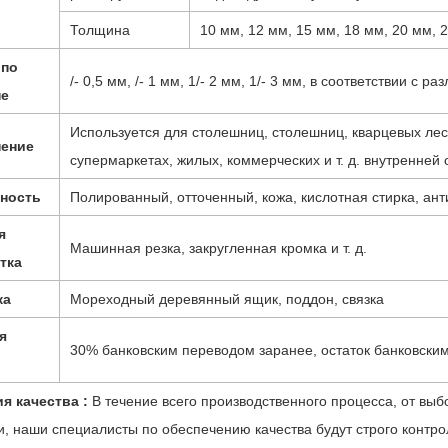
Толщина
10 мм, 12 мм, 15 мм, 18 мм, 20 мм, 2,
 по
/- 0,5 мм, /- 1 мм, 1/- 2 мм, 1/- 3 мм, в соответствии с 
не
Используется для столешниц, столешниц, кварцевых лес
ение
супермаркетах, жилых, коммерческих и т. д. внутренней
ность
Полированный, отточенный, кожа, кислотная стирка, антик
я
Машинная резка, закругленная кромка и т. д.
тка
ка
Мореходный деревянный ящик, поддон, связка
я
30% банковским переводом заранее, остаток банковски
ия качества :
В течение всего производственного процесса, от выб
и, наши специалисты по обеспечению качества будут строго контр