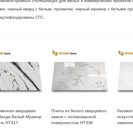
иков/островных столешницах для жилых и коммерческих проектов п
ми, черный кварц с белым. прожилки, черный мрамор с белыми про
сертифицированы СГС.
твенная кварцевая
Плиты из белого кварцевого
Калакат
Панда Белый Мрамор
камня с полированной
искусст
ть НТ417
поверхностью НТ336
каменн