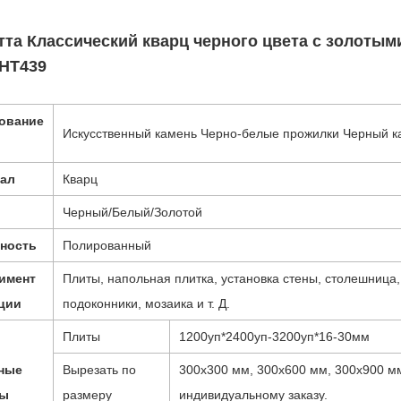
тта Классический кварц черного цвета с золоты
НТ439
ование
Искусственный камень Черно-белые прожилки Черный к
ал
Кварц
Черный/Белый/Золотой
ность
Полированный
имент
Плиты, напольная плитка, установка стены, столешница
ции
подоконники, мозаика и т. Д.
Плиты
1200уп*2400уп-3200уп*16-30мм
ные
Вырезать по
300x300 мм, 300x600 мм, 300x900 мм
ры
размеру
индивидуальному заказу.