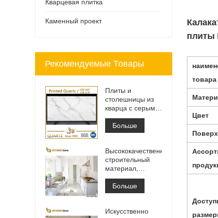
Кварцевая плитка
Каменный проект
Калака
плиты 
Рекомендуемые Товары
наимен
товара
Плиты и
Матери
столешницы из
кварца с серыми
Цвет
прожилками с
принтом | Кварц
Больше
Поверх
с принтом по
всей поверхности
Высококачественный
Ассорт
PQ005
строительный
продук
материал,
каменная
напольная
Больше
плитка, светло-
Доступ
серый цвет,
Искусственно
проекты
разме