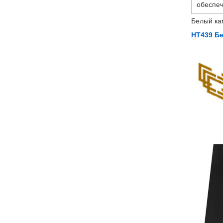
обеспеч
Белый ка
НТ439 Б