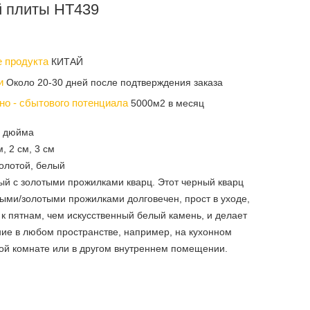
й плиты НТ439
е продукта
КИТАЙ
ки
Около 20-30 дней после подтверждения заказа
но - сбытового потенциала
5000м2 в месяц
3 дюйма
, 2 см, 3 см
золотой, белый
ый с золотыми прожилками кварц. Этот черный кварц
лыми/золотыми прожилками долговечен, прост в уходе,
 к пятнам, чем искусственный белый камень, и делает
ие в любом пространстве, например, на кухонном
ной комнате или в другом внутреннем помещении.