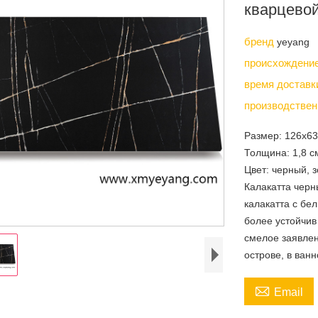
кварцево
бренд
yeyang
происхождени
время достав
производствен
Размер: 126x6
Толщина: 1,8 см
Цвет: черный, 
Калакатта черн
калакатта с бе
более устойчив
смелое заявлен
острове, в ван

Email