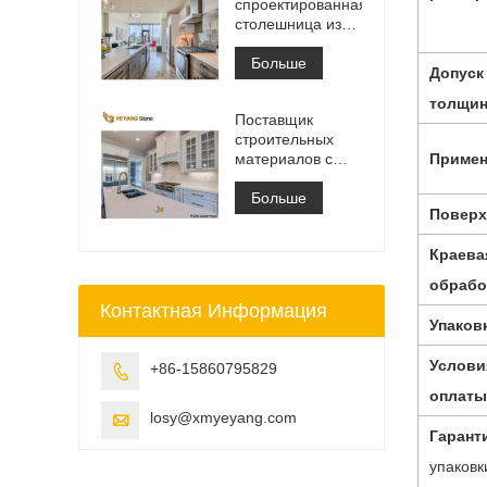
спроектированная
столешница из
белого
кварцевого камня
Больше
Допуск
Калакатта,
столешница для
толщи
Поставщик
туалетного
строительных
столика и
материалов с
Примен
рабочая плита
твердой
поверхностью из
Больше
Поверх
искусственного
кварцевого камня
Краева
обрабо
Контактная Информация
Упаков
Услови
+86-15860795829

оплаты
losy@xmyeyang.com

Гарант
упаковк