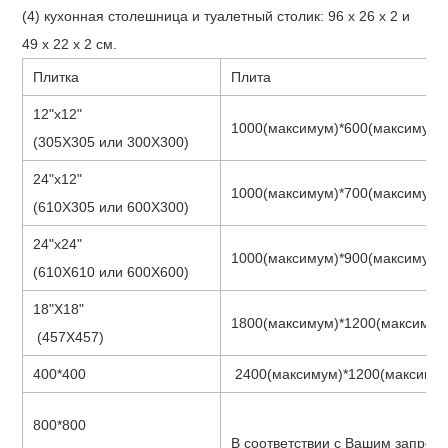
(4) кухонная столешница и туалетный столик: 96 x 26 x 2 и
49 x 22 x 2 см.
Плитка
Плита
12"х12"
1000(максимум)*600(максимум)
(305X305 или 300X300)
24"х12"
1000(максимум)*700(максимум)
(610X305 или 600X300)
24"х24"
1000(максимум)*900(максимум)
(610X610 или 600X600)
18"Х18"
1800(максимум)*1200(максимум
(457X457)
400*400
2400(максимум)*1200(максиму
800*800
В соответствии с Вашим запрос