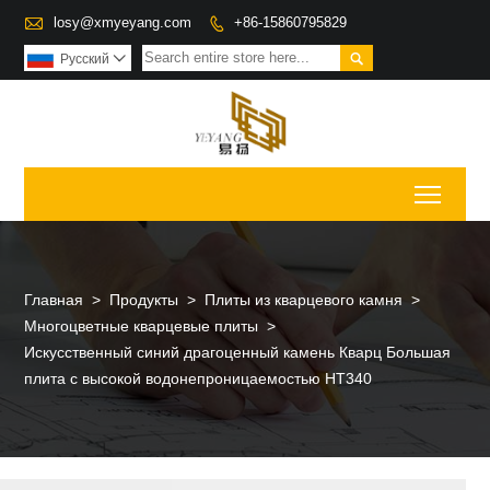

losy@xmyeyang.com
+86-15860795829


Pусский

Toggl
Главная
>
Продукты
>
Плиты из кварцевого камня
>
Многоцветные кварцевые плиты
>
Искусственный синий драгоценный камень Кварц Большая
плита с высокой водонепроницаемостью НТ340