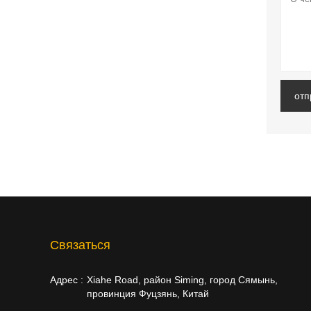
отп
Cвязаться
Адрес :
Xiahe Road, район Siming, город Сямынь,
провинция Фуцзянь, Китай