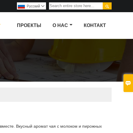

Pусский

ПРОЕКТЫ
О НАС
КОНТАКТ

вместе. Вкусный аромат чая с молоком и пирожных