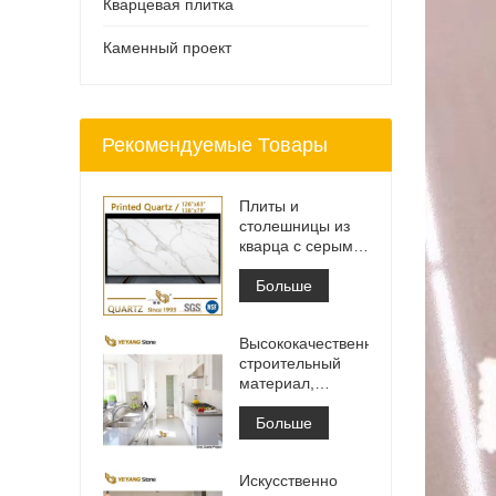
Кварцевая плитка
Каменный проект
Рекомендуемые Товары
Плиты и
столешницы из
кварца с серыми
прожилками с
принтом | Кварц
Больше
с принтом по
всей поверхности
Высококачественный
PQ005
строительный
материал,
каменная
напольная
Больше
плитка, светло-
серый цвет,
Искусственно
проекты