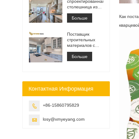
спроектированная
столешница из
белого
Как пост
кварцевого камня
Больше
Калакатта,
кварцево
столешница для
Поставщик
туалетного
строительных
столика и
материалов с
рабочая плита
твердой
поверхностью из
Больше
искусственного
кварцевого камня
Контактная Информация
+86-15860795829

losy@xmyeyang.com
