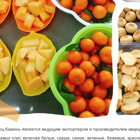
рц Камень является ведущим экспортером и производителем кварце
евых плит, включая белые, серые, синие, зеленые, бежевые, красны