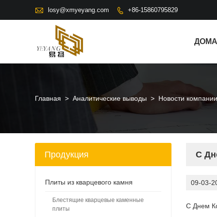

losy@xmyeyang.com
+86-15860795829

ДОМ
Главная
>
Аналитические выводы
>
Новости компани
Продукция
С Дн
Плиты из кварцевого камня
09-03-2
Блестящие кварцевые каменные
С Днем К
плиты