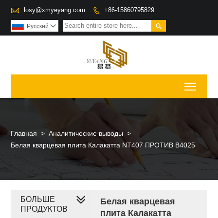

losy@xmyeyang.com
+86-15860795829


Pусский

Toggl
Главная
>
Аналитические выводы
>
Белая кварцевая плита Калакатта NT407 ПРОТИВ B4025
БОЛЬШЕ
Белая кварцевая
ПРОДУКТОВ
плита Калакатта