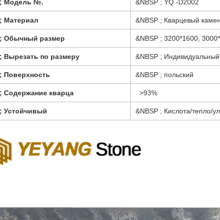
; Модель №.
&NBSP ; YQ -D2002
; Материал
&NBSP ; Кварцевый каме
; Обычный размер
&NBSP ; 3200*1600, 3000
; Вырезать по размеру
&NBSP ; Индивидуальный
; Поверхность
&NBSP ; польский
; Содержание кварца
>93%
; Устойчивый
&NBSP ; Кислота/тепло/у