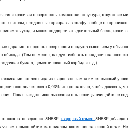
ечная и красивая поверхность: компактная структура, отсутствие 
ость к пятнам, ежедневные приправы в шкафу вообще не проникают,
 принимать уход, и может поддерживать длительный блеск, красивы
ствие царапин: твердость поверхности продукта выше, чем у обычн
 обихода. (Тем не менее, следует избегать попадания на поверхно
аждачная бумага, цементированный карбид и т. д.)
отталкивание: столешница из кварцевого камня имеет высокий уров
щения составляет всего 0,03%, что достаточно, чтобы доказать, ч
вения. После каждого использования столешницы очищайте ее во
 от ожогов: поверхность&NBSP ;
кварцевый камень
&NBSP ;обладает
 лучшим термостойким материалом, кроме нержавеющей стали. Не 