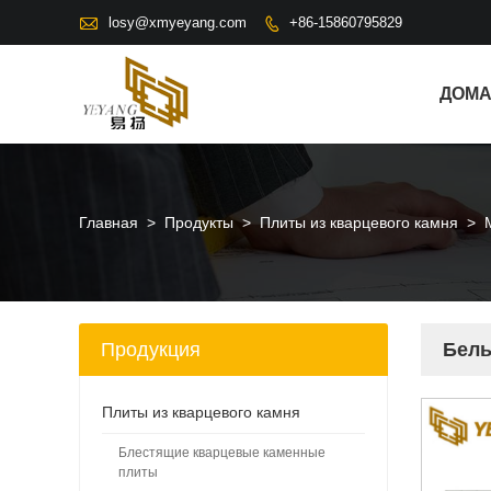

losy@xmyeyang.com
+86-15860795829

ДОМ
Главная
>
Продукты
>
Плиты из кварцевого камня
>
Продукция
Белы
Плиты из кварцевого камня
Блестящие кварцевые каменные
плиты