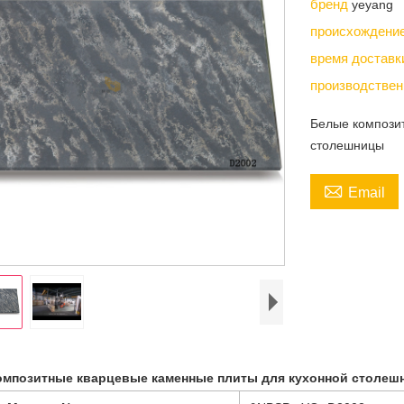
бренд
yeyang
происхождени
время достав
производствен
Белые компози
столешницы

Email
омпозитные кварцевые каменные плиты для кухонной столеш