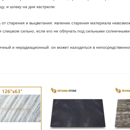
у, и шлаку на дне кастрюли.
а от старения и выцветания: явление старения материала невозмож
я слишком сильно, если его не облучать под сильными солнечными 
сичный и нерадиационный: он может находиться в непосредственно