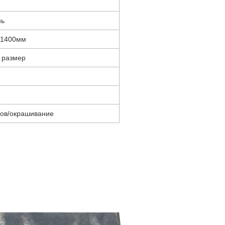
нь
*1400мм
 размер
лов/окрашивание