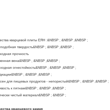
ства кварцевой плиты ЕЯН :&NBSP ; &NBSP ;&NBSP ;
оподобная твердость&NBSP ; &NBSP ;&NBSP ;
сходная прочность
твенная вена&NBSP ; &NBSP ;&NBSP ;
сходная огнестойкость&NBSP ; &NBSP ;&NBSP ;
адиации&NBSP ; &NBSP ;&NBSP ;
асен для пищевых продуктов - непористый&NBSP ; &NBSP ;&NBSP ;
чивость к пятнам&NBSP ; &NBSP ;&NBSP ;
гически чистый материал&NBSP ; &NBSP ;
ества кварцевого камня