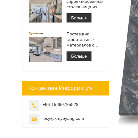
спроектированная
столешница из
белого
кварцевого камня
Больше
Калакатта,
столешница для
Поставщик
туалетного
строительных
столика и
материалов с
рабочая плита
твердой
поверхностью из
Больше
искусственного
кварцевого камня
Контактная Информация
+86-15860795829

losy@xmyeyang.com
