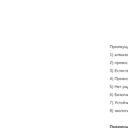
Преимуще
1) алмаз
2) прево
3) Естес
4) Прево
5) Нет р
6) Безоп
7) Устой
8) эколо
Преимущ