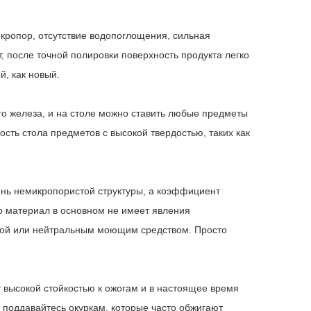
микропор, отсутствие водопоглощения, сильная
 после точной полировки поверхность продукта легко
й, как новый.
ого железа, и на столе можно ставить любые предметы
сть стола предметов с высокой твердостью, таких как
ень немикропористой структуры, а коэффициент
то материал в основном не имеет явления
дой или нейтральным моющим средством. Просто
 высокой стойкостью к ожогам и в настоящее время
поддавайтесь окуркам, которые часто обжигают