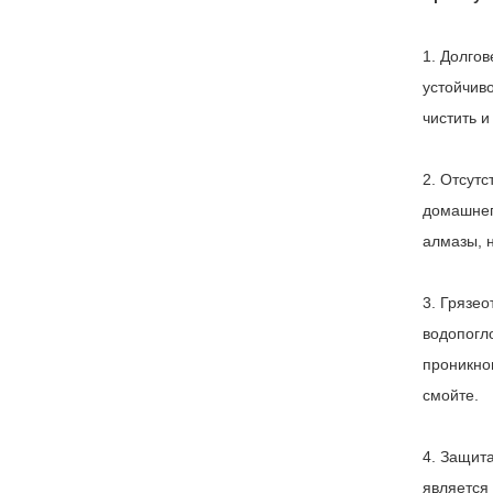
1. Долгов
устойчив
чистить и
2. Отсут
домашнего
алмазы, н
3. Грязе
водопогло
проникно
смойте.
4. Защита
является