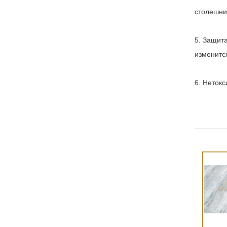
столешниц
5. Защит
изменитс
6. Неток