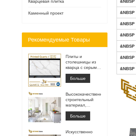
Кварцевая плитка
&NBSP 
&NBSP 
Каменный проект
&NBSP 
&NBSP 
Рекомендуемые Товары
&NBSP 
Плиты и
&NBSP 
столешницы из
кварца с серыми
&NBSP 
прожилками с
принтом | Кварц
Больше
с принтом по
всей поверхности
Высококачественный
PQ005
строительный
материал,
каменная
напольная
Больше
плитка, светло-
серый цвет,
Искусственно
проекты