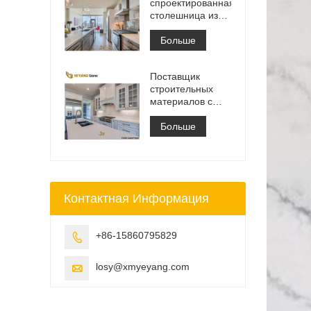
спроектированная
столешница из
белого
кварцевого камня
Больше
Калакатта,
столешница для
Поставщик
туалетного
строительных
столика и
материалов с
рабочая плита
твердой
поверхностью из
Больше
искусственного
кварцевого камня
Контактная Информация
+86-15860795829

losy@xmyeyang.com
