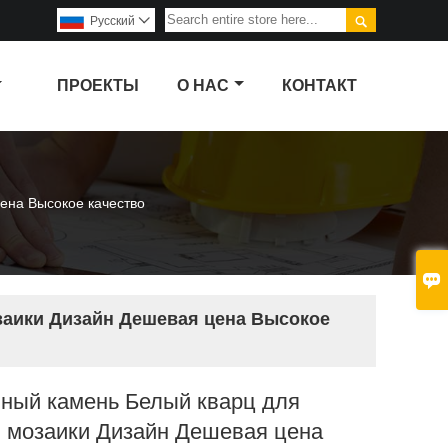

Pусский

ПРОЕКТЫ
О НАС
КОНТАКТ
ена Высокое качество

заики Дизайн Дешевая цена Высокое
нный камень Белый кварц для
й мозаики Дизайн Дешевая цена