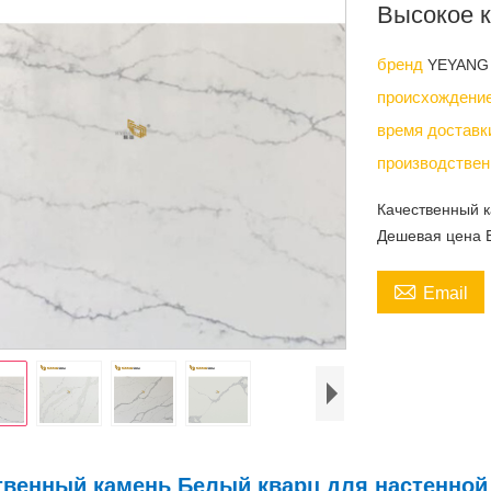
Высокое к
бренд
YEYANG
происхождени
время достав
производствен
Качественный к
Дешевая цена 

Email
твенный камень Белый кварц для настенной