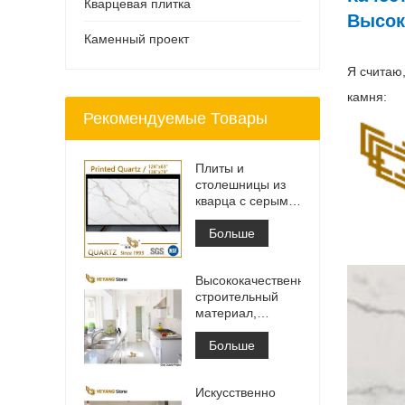
Кварцевая плитка
Высок
Каменный проект
Я считаю
камня:
Рекомендуемые Товары
Плиты и
столешницы из
кварца с серыми
прожилками с
принтом | Кварц
Больше
с принтом по
всей поверхности
Высококачественный
PQ005
строительный
материал,
каменная
напольная
Больше
плитка, светло-
серый цвет,
Искусственно
проекты