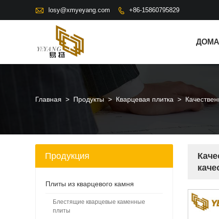

losy@xmyeyang.com
+86-15860795829

ДОМ
Главная
>
Продукты
>
Кварцевая плитка
>
Качествен
Продукция
Каче
каче
Плиты из кварцевого камня
Блестящие кварцевые каменные
плиты