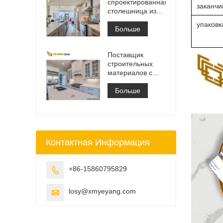
спроектированная
заканчи
столешница из
белого
упаковк
кварцевого камня
Больше
Калакатта,
столешница для
Поставщик
туалетного
строительных
столика и
материалов с
рабочая плита
твердой
поверхностью из
Больше
искусственного
кварцевого камня
Контактная Информация
+86-15860795829

losy@xmyeyang.com
