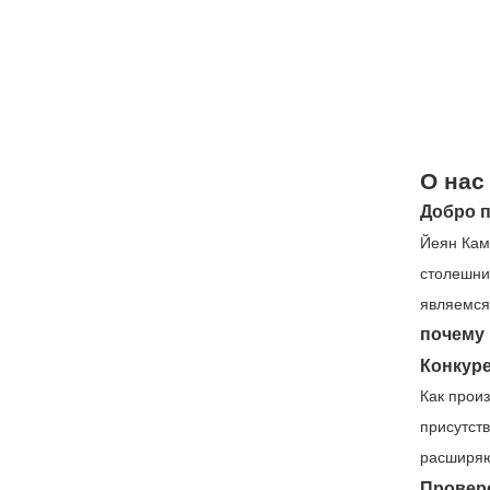
О нас
Добро п
Йеян Кам
столешни
являемся
почему
Конкур
Как прои
присутст
расширяю
Провер