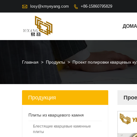

losy@xmyeyang.com
+86-15860795829

ДОМ
Главная
>
Продукты
>
Проект полировки кварцевых к
Продукция
Прое
Плиты из кварцевого камня
Блестящие кварцевые каменные
плиты