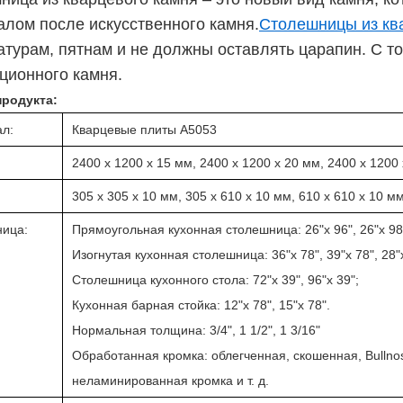
алом после искусственного камня.
Столешницы из кв
турам, пятнам и не должны оставлять царапин. С то
ционного камня.
родукта:
л:
Кварцевые плиты A5053
2400 x 1200 x 15 мм, 2400 x 1200 x 20 мм, 2400 x 1200 x
305 х 305 х 10 мм, 305 х 610 х 10 мм, 610 х 610 х 10 мм 
ница:
Прямоугольная кухонная столешница: 26"х 96", 26"х 98"
Изогнутая кухонная столешница: 36"х 78", 39"х 78", 28"
Столешница кухонного стола: 72"х 39", 96"х 39";
Кухонная барная стойка: 12"х 78", 15"х 78".
Нормальная толщина: 3/4", 1 1/2", 1 3/16"
Обработанная кромка: облегченная, скошенная, Bullno
неламинированная кромка и т. д.