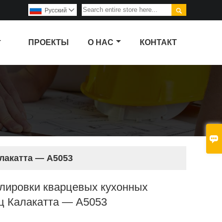

Pусский

ПРОЕКТЫ
О НАС
КОНТАКТ

лакатта — A5053
лировки кварцевых кухонных
ц Калакатта — A5053