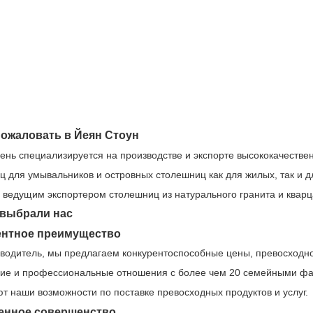
ожаловать в Йеян Стоун
ень специализируется на производстве и экспорте высококачестве
ц для умывальников и островных столешниц как для жилых, так и д
 ведущим экспортером столешниц из натурального гранита и кварца
 выбрали нас
ентное преимущество
зводитель, мы предлагаем конкурентоспособные цены, превосходно
вие и профессиональные отношения с более чем 20 семейными ф
т наши возможности по поставке превосходных продуктов и услуг.
енное совершенство