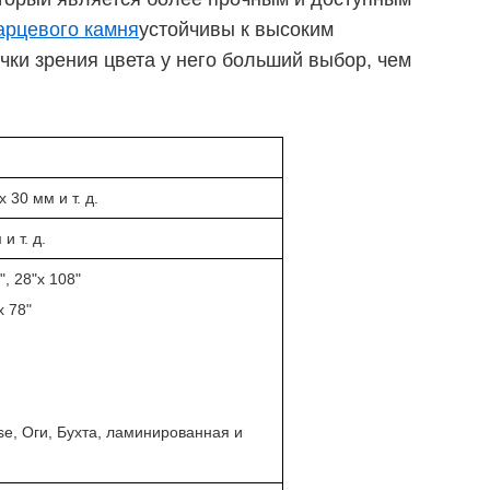
арцевого камня
устойчивы к высоким
чки зрения цвета у него больший выбор, чем
 30 мм и т. д.
и т. д.
, 28"х 108"
х 78"
se, Оги, Бухта, ламинированная и