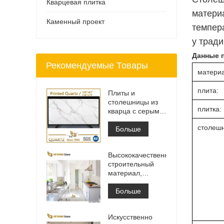
Кварцевая плитка
матери
Каменный проект
темпера
у тради
Данные п
Рекомендуемые Товары
материа
плита:
Плиты и
столешницы из
плитка:
кварца с серыми
прожилками с
столеш
принтом | Кварц
Больше
с принтом по
всей поверхности
Высококачественный
PQ005
строительный
материал,
каменная
напольная
Больше
плитка, светло-
серый цвет,
Искусственно
проекты