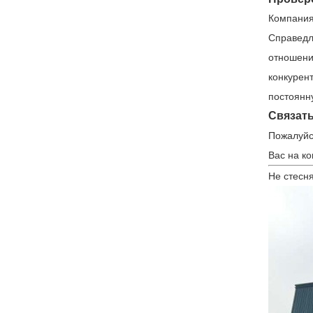
Компания
Справедл
отношени
конкурен
постоянн
Связать
Пожалуйс
Вас на к
Не стесн