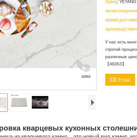
бренд
YEYANG
происхождени
время достав
производствен
У нас есть мно
строгий процес
различные цено
【A5053】

Email
ровка кварцевых кухонных столешниц
ница из кварцевого камня – это новый вид камня, к