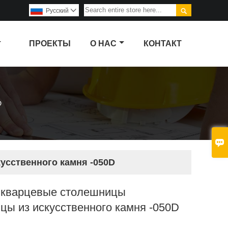

Pусский

ПРОЕКТЫ
О НАС
КОНТАКТ
D

усственного камня -050D
 кварцевые столешницы
ы из искусственного камня -050D