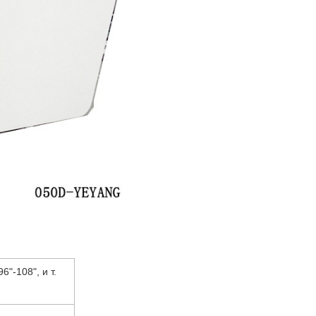
6"-108", и т.