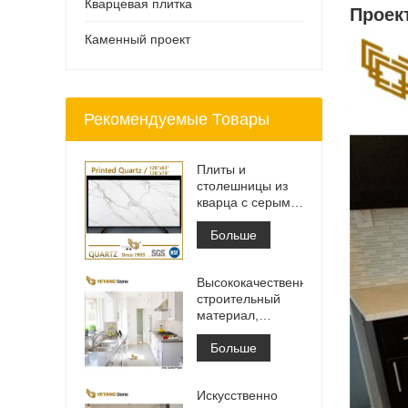
Кварцевая плитка
Проек
Каменный проект
Рекомендуемые Товары
Плиты и
столешницы из
кварца с серыми
прожилками с
принтом | Кварц
Больше
с принтом по
всей поверхности
Высококачественный
PQ005
строительный
материал,
каменная
напольная
Больше
плитка, светло-
серый цвет,
Искусственно
проекты