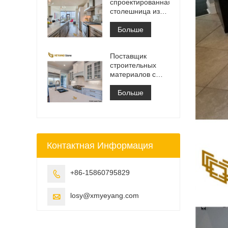
спроектированная
столешница из
белого
кварцевого камня
Больше
Калакатта,
столешница для
Поставщик
туалетного
строительных
столика и
материалов с
рабочая плита
твердой
поверхностью из
Больше
искусственного
кварцевого камня
Контактная Информация
+86-15860795829

losy@xmyeyang.com
