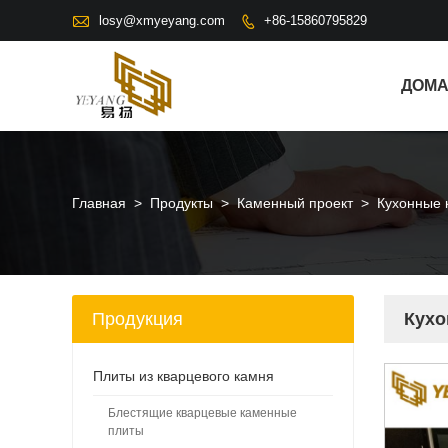

losy@xmyeyang.com
+86-15860795829

ДОМ
Главная
>
Продукты
>
Каменный проект
>
Кухонные 
Продукция
Кухо
Плиты из кварцевого камня
Блестящие кварцевые каменные
плиты