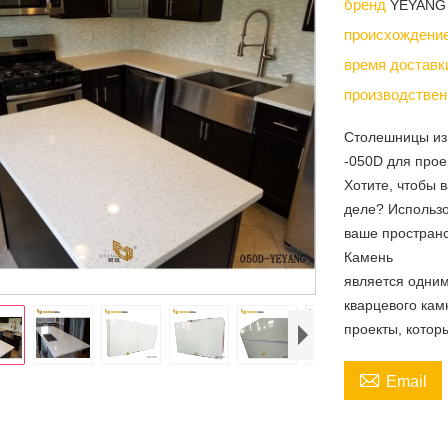
бренд
YEYANG
происхождени
время достав
производствен
Столешницы из
-050D для прое
Хотите, чтобы 
деле? Использо
ваше пространс
Камень
является одним
кварцевого кам
проекты, котор

Email