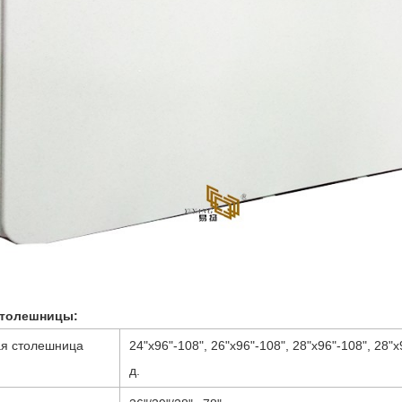
столешницы:
ая столешница
24"х96"-108", 26"х96"-108", 28"х96"-108", 28"х9
д.