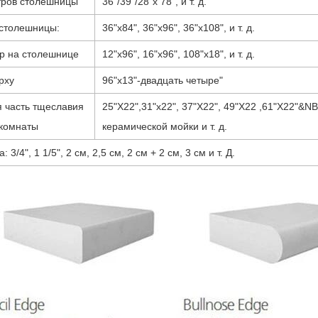
тров столешницы
36"/39"/28"х 78", и т. д.
 столешницы:
36"x84", 36"х96", 36"х108", и т. д.
р на столешнице
12"х96", 16"х96", 108"х18", и т. д.
рху
96"х13"-двадцать четыре"
 часть тщеславия
25"Х22",31"х22", 37"Х22", 49"Х22 ,61"Х22"&NB
 комнаты
керамической мойки и т. д.
 3/4", 1 1/5", 2 см, 2,5 см, 2 см + 2 см, 3 см и т. Д.