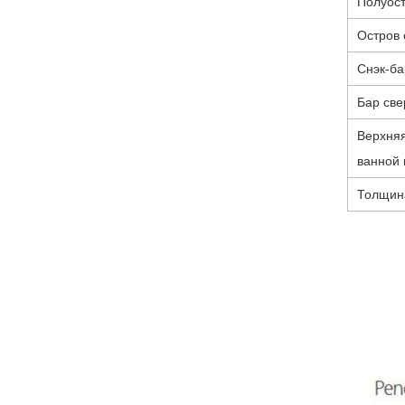
Полуос
Остров
Снэк-ба
Бар све
Верхняя
ванной
Толщина: