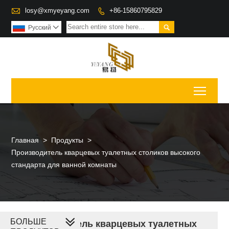

losy@xmyeyang.com
+86-15860795829


Pусский

Toggl
Главная
>
Продукты
>
Производитель кварцевых туалетных столиков высокого
стандарта для ванной комнаты
БОЛЬШЕ
Производитель кварцевых туалетных