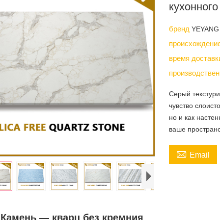
кухонного
бренд
YEYANG
происхождени
время достав
производствен
Серый текстур
чувство слоист
но и как насте
ваше пространс

Email
 Камень — кварц без кремния