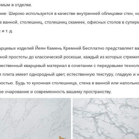
емым в отделке.
ие: Широко используется в качестве внутренней облицовки стен, н
в ванной, столешниц, столешниц скамеек, офисных столов в суперм
и т. д.
арцевых изделий Йеян Камень Кремний Бесплатно представляет ва
ной простоты до классической роскоши, каждый из которых стреми
чественный кварцевый материал в сочетании с передовыми техноло
 плита имеет однородный цвет, естественную текстуру, гладкую и 
ностью. Будь то кухонная столешница, стена в ванной или напольн
ое очарование и современность вашему пространству.