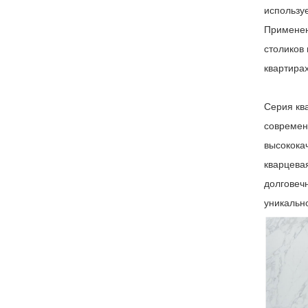
использу
Применен
столиков 
квартирах 
Серия кв
современ
высокока
кварцевая
долговеч
уникальн