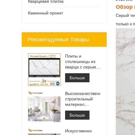
Кварцевая плитка
Обзор 
Каменный проект
Серый те
только к 
Рекомендуемые Товары
Плиты и
столешницы из
кварца с серыми
прожилками с
принтом | Кварц
Больше
с принтом по
всей поверхности
Высококачественный
PQ005
строительный
материал,
каменная
напольная
Больше
плитка, светло-
серый цвет,
Искусственно
проекты