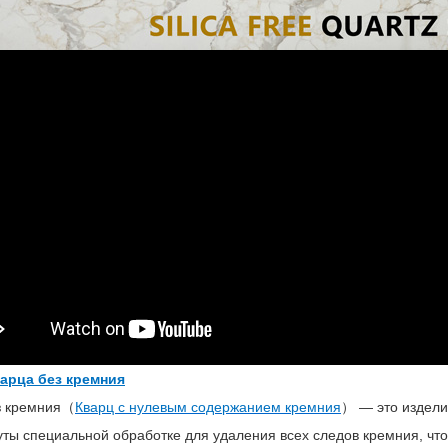
арца без кремния
з кремния（
Кварц с нулевым содержанием кремния
） — это издели
уты специальной обработке для удаления всех следов кремния, чт