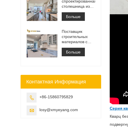
спроектированная
столешница из
белого
кварцевого камня
Больше
Калакатта,
столешница для
Поставщик
туалетного
строительных
столика и
материалов с
рабочая плита
твердой
поверхностью из
Больше
искусственного
кварцевого камня
Контактная Информация
+86-15860795829

Серия кв
losy@xmyeyang.com

Кварц бе
подвергн