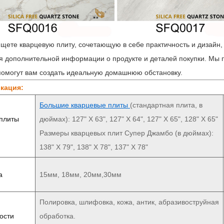
ищете кварцевую плиту, сочетающую в себе практичность и дизайн,
я дополнительной информации о продукте и деталей покупки. Мы 
помогут вам создать идеальную домашнюю обстановку.
кация:
Большие кварцевые плиты
(стандартная плита, в
плиты
дюймах): 127" X 63", 127" X 64", 127" X 65", 128" X 65"
Размеры кварцевых плит Супер Джамбо (в дюймах):
138" X 79", 138" X 78", 137" X 78"
а
15мм, 18мм, 20мм,30мм
Полировка, шлифовка, кожа, антик, абразивоструйная
ости
обработка.