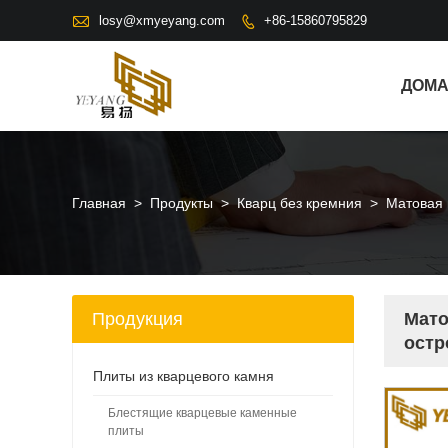

losy@xmyeyang.com
+86-15860795829

ДОМ
Главная
>
Продукты
>
Кварц без кремния
>
Матовая 
Продукция
Мато
остр
Плиты из кварцевого камня
Блестящие кварцевые каменные
плиты