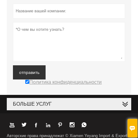
отправить
Политика конфиденциальности
БОЛЬШЕ УСЛУГ








Авторские права принадлежат © Xiamen Yeyang Import & Export