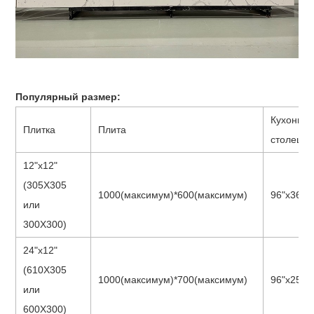
Популярный размер:
Кухонна
Плитка
Плита
столешн
12"х12"
(305X305
1000(максимум)*600(максимум)
96"х36"
или
300X300)
24"х12"
(610X305
1000(максимум)*700(максимум)
96"х25 1/
или
600X300)