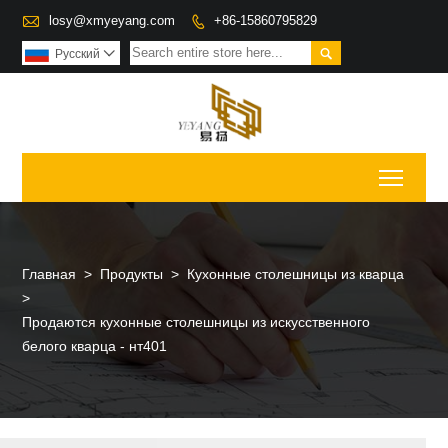

losy@xmyeyang.com
+86-15860795829


Pусский

Toggl
Главная
>
Продукты
>
Кухонные столешницы из кварца
>
Продаются кухонные столешницы из искусственного
белого кварца - нт401