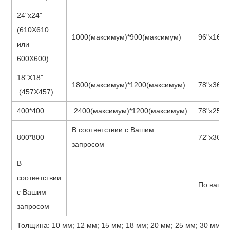
24"х24"
(610X610
1000(максимум)*900(максимум)
96"х16"
или
600X600)
18"Х18"
1800(максимум)*1200(максимум)
78"х36"
(457X457)
400*400
2400(максимум)*1200(максимум)
78"х25 1/
В соответствии с Вашим
800*800
72"х36"
запросом
В
соответствии
По вашем
с Вашим
запросом
Толщина: 10 мм; 12 мм; 15 мм; 18 мм; 20 мм; 25 мм; 30 мм; 3