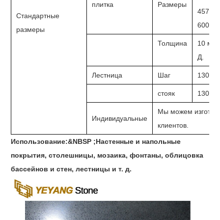
плитка
Размеры
457 х 
Стандартные
600 х 6
размеры
Толщина
10 мм,
Д.
Лестница
Шаг
1300x
стояк
1300x
Мы можем изготови
Индивидуальные
клиентов.
Использование:&NBSP ;
Настенные и напольные
покрытия, столешницы, мозаика, фонтаны, облицовка
бассейнов и стен, лестницы и т. д.