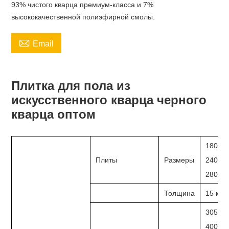
93% чистого кварца премиум-класса и 7%
высококачественной полиэфирной смолы.

Email
Плитка для пола из
искусственного кварца черного
кварца оптом
1800 (
Плиты
Размеры
2400 (
2800 (в
Толщина
15 мм,
305 х 
400 х 