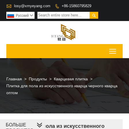

losy@xmyeyang.com
+86-15860795829


Pусский

Toggl
Главная
>
Продукты
>
Кварцевая плитка
>
Плитка для пола из искусственного кварца черного кварца
оптом
БОЛЬШЕ
Плитка для пола из искусственного