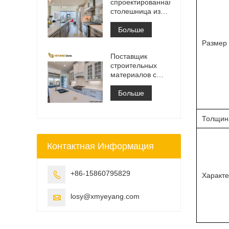
спроектированная
столешница из
белого
кварцевого камня
Больше
Калакатта,
Размер
столешница для
Поставщик
туалетного
строительных
столика и
материалов с
рабочая плита
твердой
поверхностью из
Больше
искусственного
кварцевого камня
Толщин
Контактная Информация
+86-15860795829

Характе
losy@xmyeyang.com
