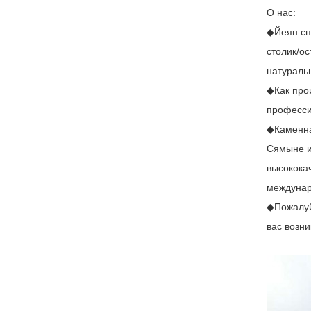
О нас:
◆Йеян сп
столик/о
натуральн
◆Как про
професси
◆Каменна
Сямыне и
высокока
междунар
◆Пожалуй
вас возн