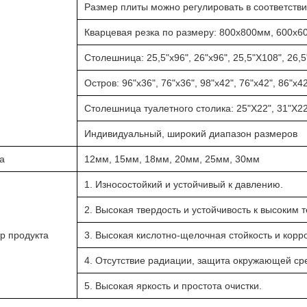
Размер плиты можно регулировать в соответств
Кварцевая резка по размеру: 800х800мм, 600х6
Столешница: 25,5"х96", 26"х96", 25,5"Х108", 26,5
Остров: 96"х36", 76"х36", 98"х42", 76"х42", 86"х4
Столешница туалетного столика: 25"Х22", 31"Х22"
Индивидуальный, широкий диапазон размеров
а
12мм, 15мм, 18мм, 20мм, 25мм, 30мм
1. Износостойкий и устойчивый к давлению.
2. Высокая твердость и устойчивость к высоким
р продукта
3. Высокая кислотно-щелочная стойкость и корр
4. Отсутствие радиации, защита окружающей ср
5. Высокая яркость и простота очистки.