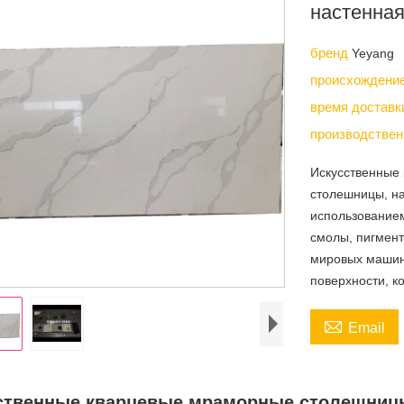
настенная
бренд
Yeyang
происхождени
время достав
производствен
Искусственные
столешницы, на
использованием
смолы, пигмент
мировых машин
поверхности, к

Email
ственные кварцевые мраморные столешницы