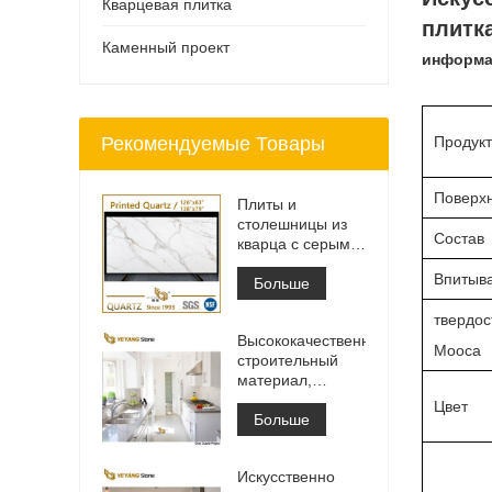
Кварцевая плитка
плитк
Каменный проект
информа
Рекомендуемые Товары
Продук
Поверх
Плиты и
столешницы из
Состав
кварца с серыми
прожилками с
Впитыв
принтом | Кварц
Больше
с принтом по
твердос
всей поверхности
Высококачественный
PQ005
Мооса
строительный
материал,
каменная
Цвет
напольная
Больше
плитка, светло-
серый цвет,
Искусственно
проекты