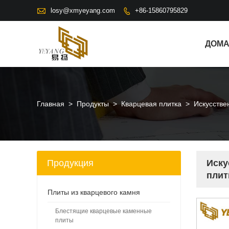

losy@xmyeyang.com
+86-15860795829

ДОМ
Главная
>
Продукты
>
Кварцевая плитка
>
Искусстве
Продукция
Иску
плит
Плиты из кварцевого камня
Блестящие кварцевые каменные
плиты