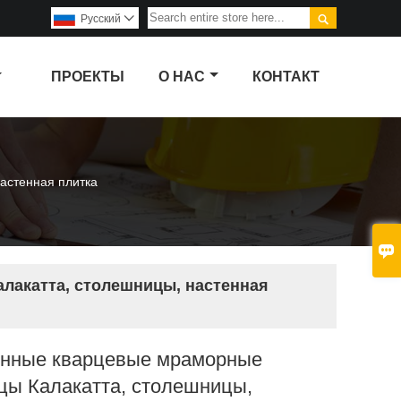

Pусский

ПРОЕКТЫ
О НАС
КОНТАКТ
астенная плитка

лакатта, столешницы, настенная
енные кварцевые мраморные
цы Калакатта, столешницы,