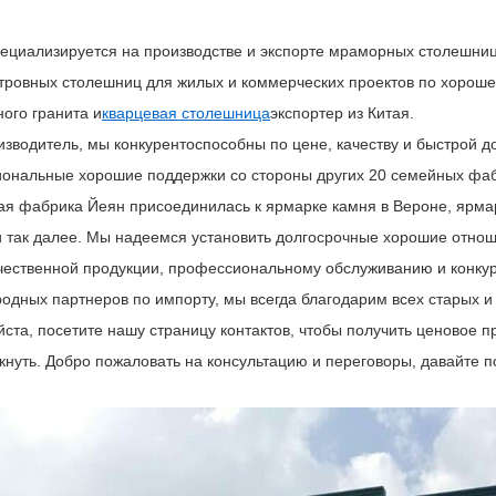
ециализируется на производстве и экспорте мраморных столешниц
стровных столешниц для жилых и коммерческих проектов по хорош
ого гранита и
кварцевая столешница
экспортер из Китая.
изводитель, мы конкурентоспособны по цене, качеству и быстрой д
ональные хорошие поддержки со стороны других 20 семейных фаб
я фабрика Йеян присоединилась к ярмарке камня в Вероне, ярмар
 так далее. Мы надеемся установить долгосрочные хорошие отнош
чественной продукции, профессиональному обслуживанию и конку
одных партнеров по импорту, мы всегда благодарим всех старых и 
ста, посетите нашу страницу контактов, чтобы получить ценовое п
икнуть. Добро пожаловать на консультацию и переговоры, давайте 