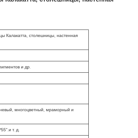
ы Калакатта, столешницы, настенная
пигментов и др.
чневый, многоцветный, мраморный и
5".и т. д.