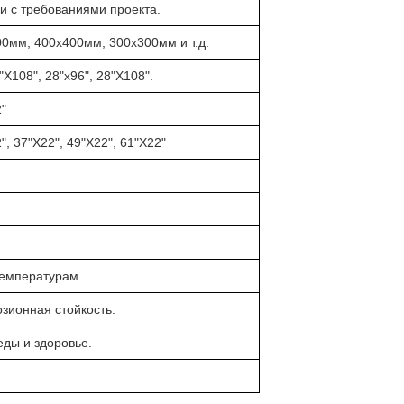
ии с требованиями проекта.
00мм, 400х400мм, 300х300мм и т.д.
"Х108", 28"х96", 28"Х108".
2"
, 37"Х22", 49"Х22", 61"Х22"
 температурам.
озионная стойкость.
еды и здоровье.