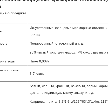
а
ция о продукте
Искусственные кварцевые мраморные столешниц
ты
плитка
ность
Полированный, отточенный и т. д.
93% чистый кристалл кварца, 7% смол, цветных 
ание воды
Ниже 0,03%
ть по шкале
6-7 класс
Белый, черный, красный, бежевый, серый, кори
цвета по индивидуальному заказу. и т. д.
Кварцевая плита: 3,2*1,6 м/126"*63",3*1.4m, 118"*5