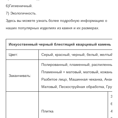
6)Гигиеничный.
7) Экологичность.
Здесь вы можете узнать более подробную информацию о
наших популярных изделиях из камня и их размерах.
Искусственный черный блестящий кварцевый камень нап
Цвет:
Серый, красный, черный, белый, желтый, р
Полированный, пламенный, распиленный, х
Пламенный + матовый, матовый, кожаный,
Заканчивать:
Разбитое лицо, Машинная чеканка, Ананас
Матовый, Пескоструйная обработка, Грубый
300
600
Плитка
400