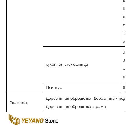
Шир
дюй
т
Тол
инд
96"
,83"
кухонная столешница
сог
дюй
Плинтус
600
Деревянная обрешетка, Деревянный поддо
Упаковка
Деревянная обрешетка и рама