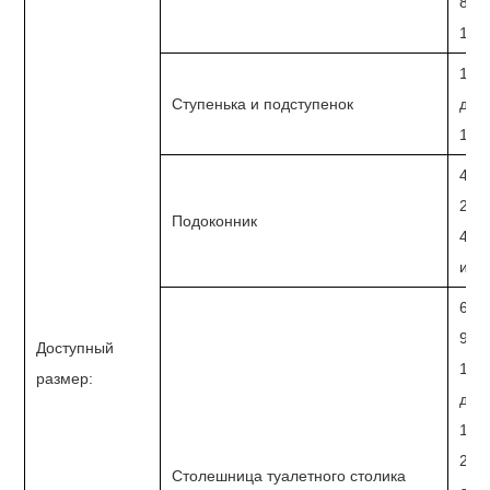
800
1200
100
Ступенька и подступенок
100
42/
Подоконник
42/
инд
661
915
Доступный
122
размер:
дюй
167
211
Столешница туалетного столика