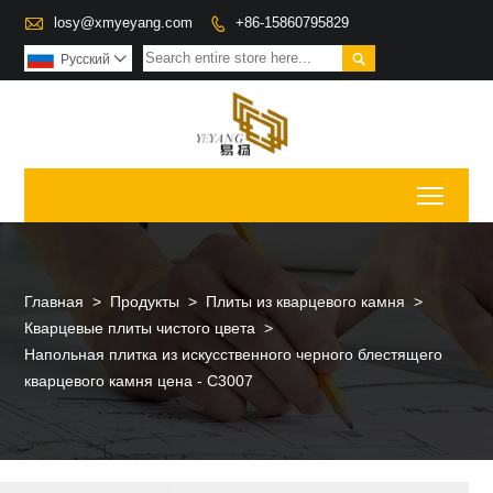

losy@xmyeyang.com
+86-15860795829


Pусский

Toggl
Главная
>
Продукты
>
Плиты из кварцевого камня
>
Кварцевые плиты чистого цвета
>
Напольная плитка из искусственного черного блестящего
кварцевого камня цена - C3007