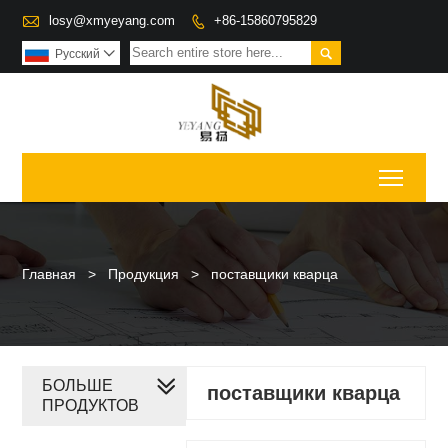

losy@xmyeyang.com
+86-15860795829


Pусский

Toggl
Главная
>
Продукция
>
поставщики кварца
БОЛЬШЕ
поставщики кварца
ПРОДУКТОВ