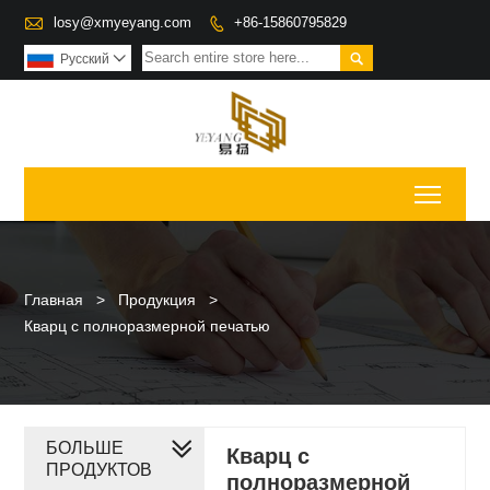

losy@xmyeyang.com
+86-15860795829


Pусский

Toggl
Главная
>
Продукция
>
Кварц с полноразмерной печатью
БОЛЬШЕ
Кварц с
ПРОДУКТОВ
полноразмерной