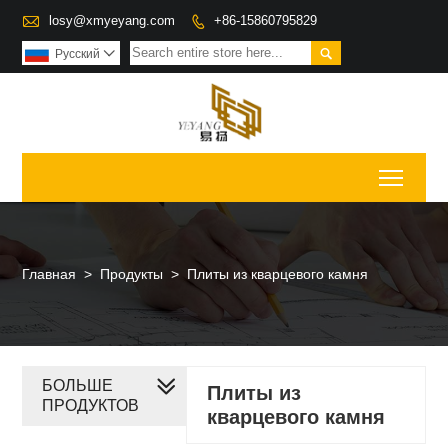

losy@xmyeyang.com
+86-15860795829


Pусский

Toggl
Главная
>
Продукты
>
Плиты из кварцевого камня
БОЛЬШЕ
Плиты из
ПРОДУКТОВ
кварцевого камня