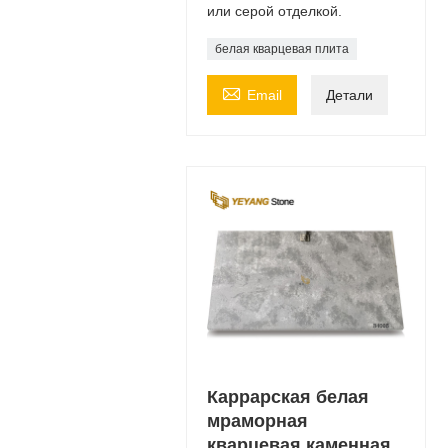
или серой отделкой.
белая кварцевая плита

Email
Детали
Каррарская белая
мраморная
кварцевая каменная